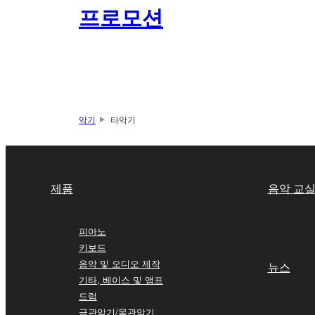
프로모션
악기
타악기
제품
음악 교
피아노
키보드
음악 및 오디오 제작
뉴스
기타, 베이스 및 앰프
드럼
금관악기/목관악기