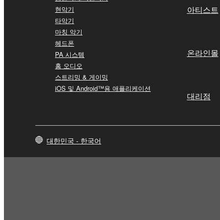
아티스트
현악기
타악기
마칭 악기
헤드폰
온라인몰
PA 시스템
홈 오디오
스트리밍 & 게이밍
iOS 및 Android™용 애플리케이션
대리점
대한민국 - 한국어