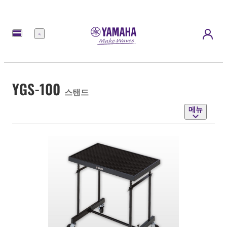
메
뉴
YGS-100
스탠드
메뉴