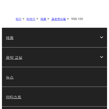
악기
타악기
제품
글로켄슈필
YGS-100
제품
음악 교실
뉴스
아티스트