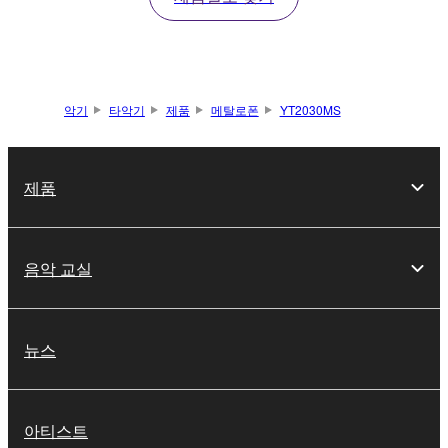
악기
타악기
제품
메탈로폰
YT2030MS
제품
음악 교실
뉴스
아티스트