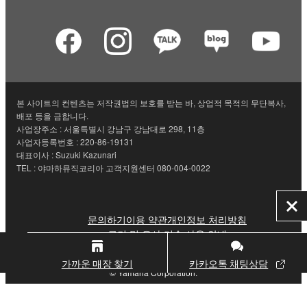
본 사이트의 컨텐츠는 저작권법의 보호를 받는 바, 상업적 목적의 무단복사,
배포 등을 금합니다.
사업장주소 : 서울특별시 강남구 강남대로 298, 11층
사업자등록번호 : 220-86-19131
대표이사 : Suzuki Kazunari
TEL : 야마하뮤직코리아 고객지원센터 080-004-0022
닫
문의하기
이용 약관
개인정보 처리방침
기
쿠키 및 유사 기술 사용 안내
가까운 매장 찾기
카카오톡 채팅상담
© Yamaha Corporation.