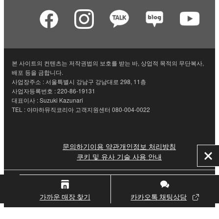
본 사이트의 컨텐츠는 저작권법의 보호를 받는 바, 상업적 목적의 무단복사,
배포 등을 금합니다.
사업장주소 : 서울특별시 강남구 강남대로 298, 11층
사업자등록번호 : 220-86-19131
대표이사 : Suzuki Kazunari
TEL : 야마하뮤직코리아 고객지원센터 080-004-0022
문의하기
이용 약관
개인정보 처리방침
쿠키 및 유사 기술 사용 안내
닫
기
© Yamaha Corporation.
가까운 매장 찾기
카카오톡 채팅상담