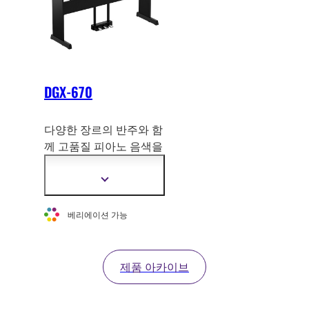
DGX-670
다양한 장르의 반주와 함
께 고품질 피아노 음색을
제
공하는 강력한 스피커
가 탑재된 디지털 피아노
더
입니다.
자
세
베리에이션 가능
한
정
보
보
제품 아카이브
기