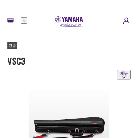
메
뉴
단종
VSC3
메뉴