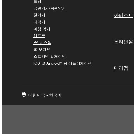
드럼
금관악기/목관악기
아티스트
현악기
타악기
마칭 악기
헤드폰
온라인몰
PA 시스템
홈 오디오
스트리밍 & 게이밍
iOS 및 Android™용 애플리케이션
대리점
대한민국 - 한국어