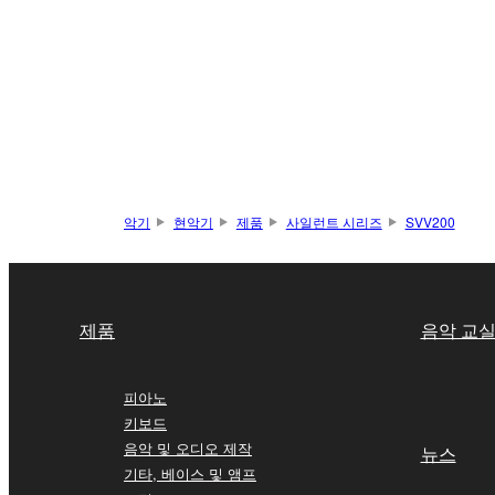
악기
현악기
제품
사일런트 시리즈
SVV200
제품
음악 교
피아노
키보드
음악 및 오디오 제작
뉴스
기타, 베이스 및 앰프