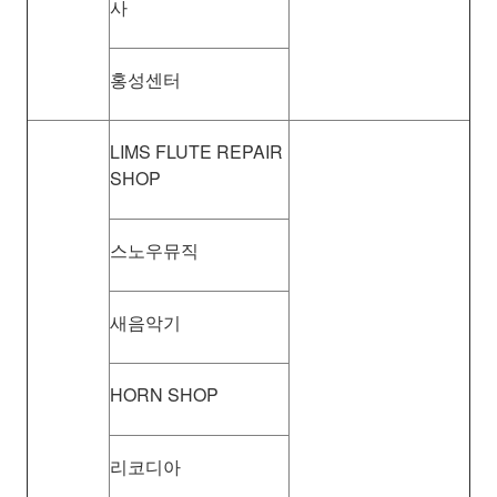
사
홍성센터
LIMS FLUTE REPAIR
SHOP
스노우뮤직
새음악기
HORN SHOP
리코디아