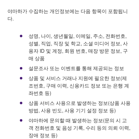
야마하가 수집하는 개인정보에는 다음 항목이 포함됩니
다.
성명, 나이, 생년월일, 이메일, 주소, 전화번호,
성별, 직업, 직장 및 학교, 소셜 미디어 정보, 사
용자 ID 및 계정, 회원 번호, 매장 방문 정보, 구
매 상품
설문조사 또는 이벤트를 통해 제공되는 정보
상품 및 서비스 거래나 지원에 필요한 정보(제
조번호, 구매 이력, 신용카드 정보 또는 은행 계
좌번호 등)
상품 서비스 사용으로 발생하는 정보(상품 사용
방법, 사용 빈도, 사용 기기 설정 정보 등)
야마하에 문의할 때 발생하는 정보(문의 시 고
객 전화번호 및 음성 기록, 수리 등의 의뢰 이력,
장애 정보 등)