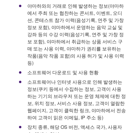
야마하와의 거래로 인해 발생하는 정보(야마하
에서 주최 또는 협찬하는 콘서트, 이벤트, 오디
션, 콘테스트 참가 이력(음성기록, 연주 및 가창
정보 포함), 야마하에서 운영하는 음악 교실 및
강좌 등의 수강 이력(음성기록, 연주 및 가창 정
보 포함), 야마하에서 취급하는 상품 서비스 구
매 또는 사용 이력, 야마하가 권리를 보유하는
작품(음악 작품 포함)의 사용 허가 및 사용 이력
등)
소프트웨어 다운로드 및 사용 현황
소프트웨어나 인터넷 사용으로 인해 발생하는
정보(쿠키 등에서 수집하는 정보, 고객이 사용
하는 기기의 브라우저 또는 운영 체제에 대한 정
보, 위치 정보, 서비스 사용 정보, 고객이 열람한
웹페이지, 고객이 클릭한 링크, 야마하에서 전송
하여 고객이 읽은 이메일, IP 주소 등)
장치 종류, 해당 OS 버전, 액세스 국가, 사용자