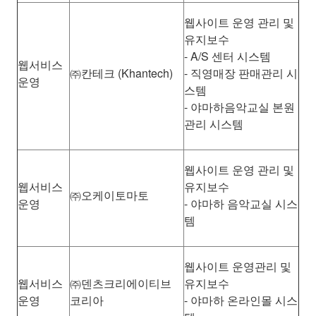
웹사이트 운영 관리 및
유지보수
- A/S 센터 시스템
웹서비스
㈜칸테크 (Khantech)
- 직영매장 판매관리 시
운영
스템
- 야마하음악교실 본원
관리 시스템
웹사이트 운영 관리 및
웹서비스
유지보수
㈜오케이토마토
운영
- 야마하 음악교실 시스
템
웹사이트 운영관리 및
웹서비스
㈜덴츠크리에이티브
유지보수
운영
코리아
- 야마하 온라인몰 시스