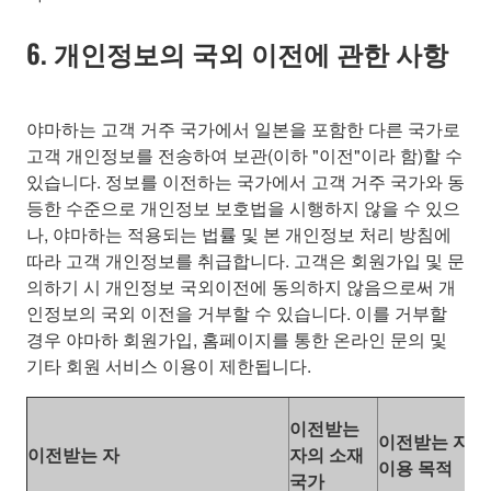
6. 개인정보의 국외 이전에 관한 사항
야마하는 고객 거주 국가에서 일본을 포함한 다른 국가로
고객 개인정보를 전송하여 보관(이하 "이전"이라 함)할 수
있습니다. 정보를 이전하는 국가에서 고객 거주 국가와 동
등한 수준으로 개인정보 보호법을 시행하지 않을 수 있으
나, 야마하는 적용되는 법률 및 본 개인정보 처리 방침에
따라 고객 개인정보를 취급합니다. 고객은 회원가입 및 문
의하기 시 개인정보 국외이전에 동의하지 않음으로써 개
인정보의 국외 이전을 거부할 수 있습니다. 이를 거부할
경우 야마하 회원가입, 홈페이지를 통한 온라인 문의 및
기타 회원 서비스 이용이 제한됩니다.
이전받는
이전받는 자의
이전받는 자
자의 소재
이용 목적
국가