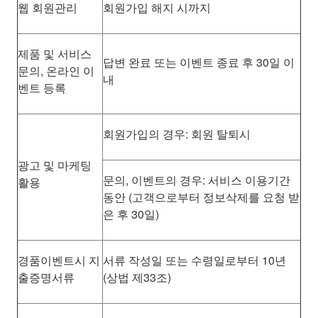
웹 회원관리
회원가입 해지 시까지
제품 및 서비스
답변 완료 또는 이벤트 종료 후 30일 이
문의, 온라인 이
내
벤트 등록
회원가입의 경우: 회원 탈퇴시
광고 및 마케팅
문의, 이벤트의 경우: 서비스 이용기간
활용
동안 (고객으로부터 정보삭제를 요청 받
은 후 30일)
경품이벤트시 지
서류 작성일 또는 수령일로부터 10년
출증명서류
(상법 제33조)