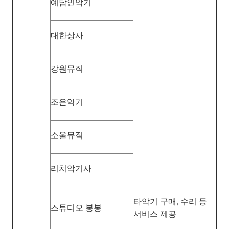
예담인악기
대한상사
강원뮤직
조은악기
소울뮤직
리치악기사
타악기 구매, 수리 등
스튜디오 봉봉
서비스 제공