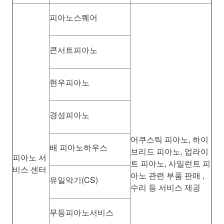
피아노스퀘어
콘서트피아노
현우피아노
경성피아노
어쿠스틱 피아노, 하이
배 피아노하우스
브리드 피아노, 업라이
피아노 서
트 피아노, 사일런트 피
비스 센터
아노 관련 부품 판매 ,
유일악기(CS)
수리 등 서비스 제공
무등피아노서비스