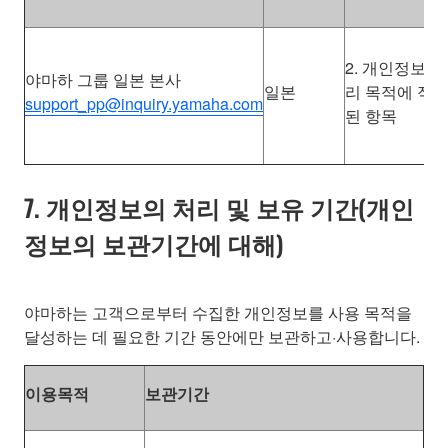
2. 개인정보 처
야마하 그룹 일본 본사
일본
리 목적에 적
support_pp@inquiry.yamaha.com
된 항목
7. 개인정보의 처리 및 보유 기간(개인
정보의 보관기간에 대해)
야마하는 고객으로부터 수집한 개인정보를 사용 목적을
달성하는 데 필요한 기간 동안에만 보관하고·사용합니다.
이용목적
보관기간