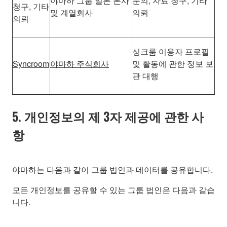
야마하 그룹 일본 본사
문의, 자료 청구, 기타
청구, 기타
및 계열회사
의뢰
의뢰
싱크룸 이용자 프로필
Syncroom
야마하 주식회사
및 활동에 관한 정보 보
관 대행
5. 개인정보의 제 3자 제공에 관한 사
항
야마하는 다음과 같이 그룹 법인과 데이터를 공유합니다.
모든 개인정보를 공유할 수 있는 그룹 법인은 다음과 같습
니다.