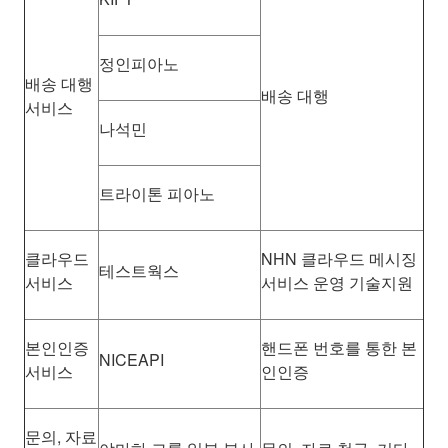
정인피아노
배송 대행
배송 대행
서비스
나석민
트라이톤 피아노
클라우드
NHN 클라우드 메시징
테스트웍스
서비스
서비스 운영 기술지원
본인인증
핸드폰 번호를 통한 본
NICEAPI
서비스
인인증
문의, 자료