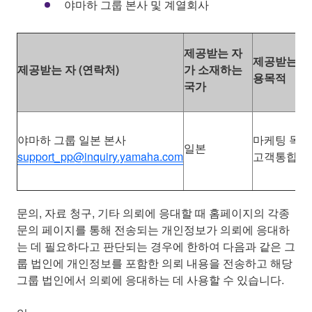
야마하 그룹 본사 및 계열회사
제공받는 자
제공받는 자
제공받는 자 (연락처)
가 소재하는
용목적
국가
야마하 그룹 일본 본사
마케팅 목적
일본
support_pp@inquiry.yamaha.com
고객통합관
문의, 자료 청구, 기타 의뢰에 응대할 때 홈페이지의 각종
문의 페이지를 통해 전송되는 개인정보가 의뢰에 응대하
는 데 필요하다고 판단되는 경우에 한하여 다음과 같은 그
룹 법인에 개인정보를 포함한 의뢰 내용을 전송하고 해당
그룹 법인에서 의뢰에 응대하는 데 사용할 수 있습니다.