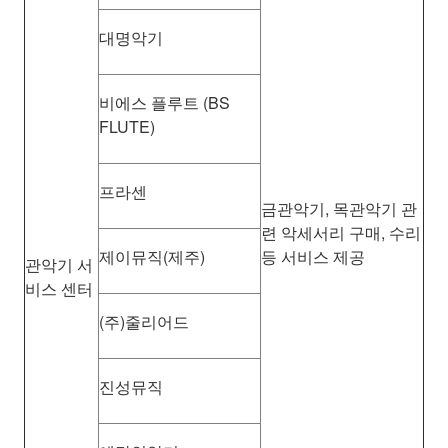
대명악기
비에스 플루트 (BS
FLUTE)
프라센
금관악기, 목관악기 관
련 악세서리 구매, 수리
제이뮤직(제주)
등 서비스 제공
관악기 서
비스 센터
(주)줄리어드
진성뮤직