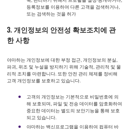
등록정보를 이용하여 다른 고객을 검색하거나,
또는 검색하는 것을 허가
3. 개인정보의 안전성 확보조치에 관
한 사항
야마하는 개인정보에 대한 부정 접근, 개인정보의 분실,
파괴, 위조 및 누설을 방지하기 위해 기술적, 관리적 및 물
리적 조치를 마련합니다. 또한 안전 관리 체제를 정비해
고객 개인정보를 보호하고 있습니다.
고객의 개인정보는 기본적으로 비밀번호에 의
해 보호되며, 파일 및 전송 데이터를 암호화하여
중요한 데이터는 별도의 보안기능을 통해 보호
되고 있습니다.
야마하는 백신프로그램을 이용하여 컴퓨터 바