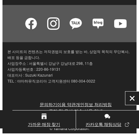
본 사이트의 컨텐츠는 저작권법의 보호를 받는 바, 상업적 목적의 무단복사,
배포 등을 금합니다.
사업장주소 : 서울특별시 강남구 강남대로 298, 11층
사업자등록번호 : 220-86-19131
대표이사 : Suzuki Kazunari
TEL : 야마하뮤직코리아 고객지원센터 080-004-0022
닫
문의하기
이용 약관
개인정보 처리방침
기
쿠키 및 유사 기술 사용 안내
가까운 매장 찾기
카카오톡 채팅상담
© Yamaha Corporation.