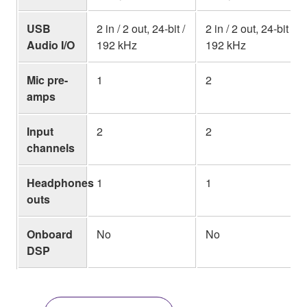
USB
2 in / 2 out, 24-bit /
2 in / 2 out, 24-bit /
Audio I/O
192 kHz
192 kHz
Mic pre-
1
2
amps
Input
2
2
channels
Headphones
1
1
outs
Onboard
No
No
DSP