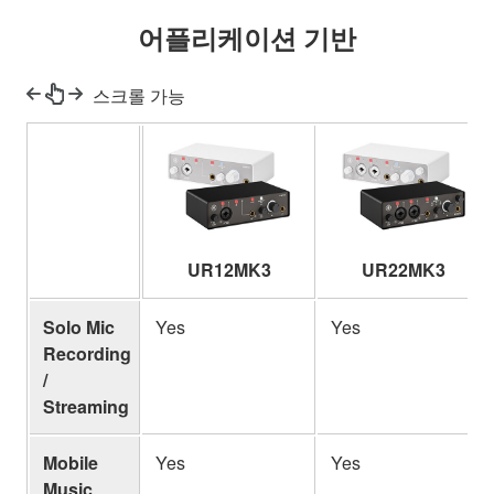
어플리케이션 기반
스크롤 가능
UR12MK3
UR22MK3
Solo Mic
Yes
Yes
Recording
/
Streaming
Mobile
Yes
Yes
Music