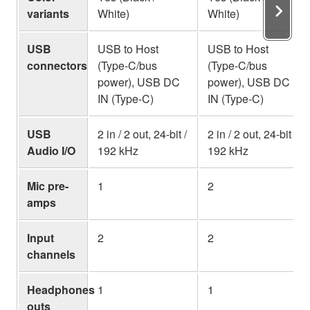
variants
White)
White)
USB
USB to Host
USB to Host
connectors
(Type-C/bus
(Type-C/bus
power), USB DC
power), USB DC
IN (Type-C)
IN (Type-C)
USB
2 in / 2 out, 24-bit /
2 in / 2 out, 24-bit /
Audio I/O
192 kHz
192 kHz
Mic pre-
1
2
amps
Input
2
2
channels
Headphones
1
1
outs