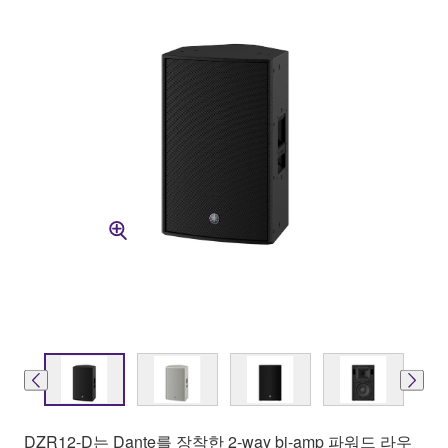
DZR12-D는 Dante를 장착한 2-way bi-amp 파워드 라우