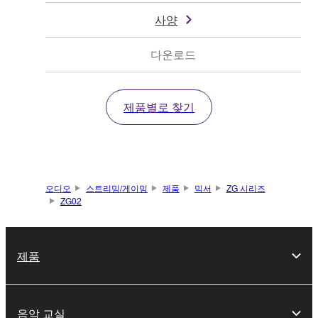
사양
다운로드
제품별로 찾기
오디오
스트리밍/게이밍
제품
믹서
ZG 시리즈
ZG02
제품
음악 교실