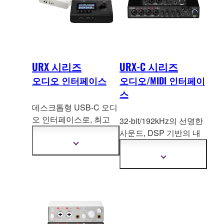
URX 시리즈
URX-C 시리즈
오디오 인터페이스
오디오/MIDI 인터페이
스
데스크톱형 USB-C 오디
오 인터페이스로, 최고
32-bit/192kHz의 선명한
수준의 사운드 입출력과
사운드, DSP 기반의 내
유연한 DSP 기반 라우팅
부 믹싱 및 이펙트를 갖
더
및 이펙트 기능을 제공하
자
춘 USB-
C 오디오/MIDI
더
세
며, 터치 LCD와 물리적
인터페이스로, 제작, 스
자
한
세
노브를 통한 직관적인 컨
트리밍, 녹음을 위한 완
정
한
트롤을 지원합니다. 녹음
보
벽한 워크플로우를 제공
정
보
과 콘텐츠 제작부터 라이
합니다.
보
기
보
브 스트리밍과 퍼포먼스
기