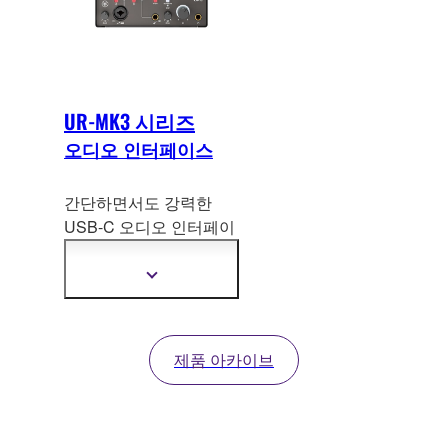
까지 모든 작업을 다루는
크리에이터에게 이상적
인 제품입니다.
UR-MK3 시리즈
오디오 인터페이스
간단하면서도 강력한
USB-C 오디오 인터페이
스로 24-bit/192kHz를 지
원합니다. 강력한 소프트
더
웨어
가 함께 제공되어 녹
자
세
음, 음악 제작 또는 라이
한
브 스트리밍을 시작하는
정
제품 아카이브
모든 사람에게 완벽한 스
보
보
타터 키트입니다.
기