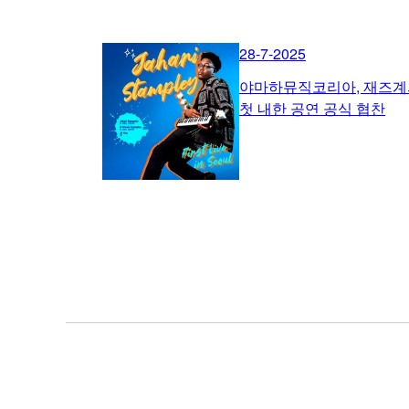
28-7-2025
야마하뮤직코리아, 재즈계의
첫 내한 공연 공식 협찬