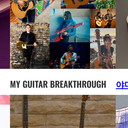
MY GUITAR BREAKTHROUGH
야