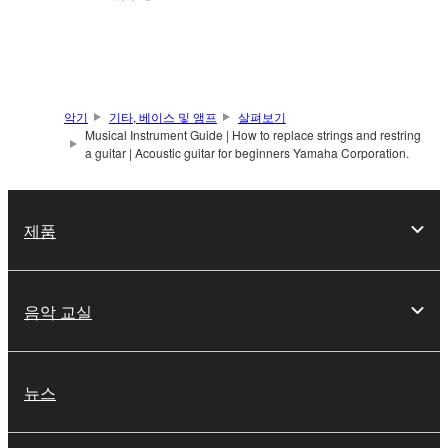
악기
기타, 베이스 및 앰프
살펴보기
Musical Instrument Guide | How to replace strings and restring
a guitar | Acoustic guitar for beginners Yamaha Corporation.
제품
음악 교실
뉴스