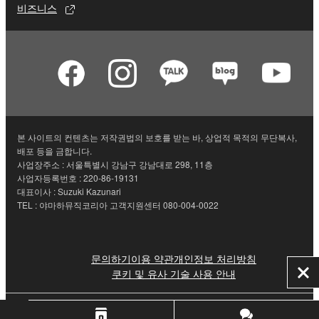
비즈니스
본 사이트의 컨텐츠는 저작권법의 보호를 받는 바, 상업적 목적의 무단복사,
배포 등을 금합니다.
사업장주소 : 서울특별시 강남구 강남대로 298, 11층
사업자등록번호 : 220-86-19131
대표이사 : Suzuki Kazunari
TEL : 야마하뮤직코리아 고객지원센터 080-004-0022
문의하기
이용 약관
개인정보 처리방침
쿠키 및 유사 기술 사용 안내
닫
기
© Yamaha Corporation.