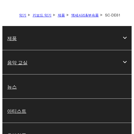
악기
키보드 악기
제품
액세서리&부속품
SC-DE61
제품
음악 교실
뉴스
아티스트