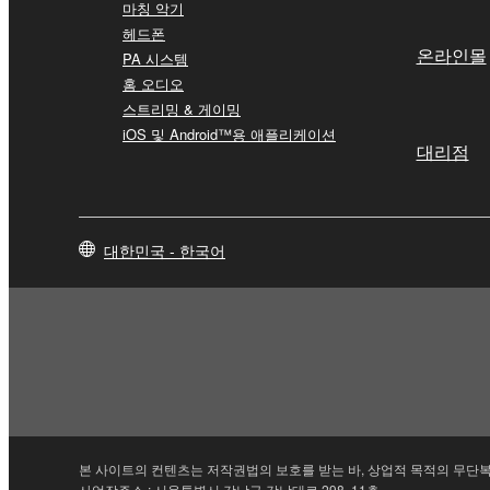
마칭 악기
헤드폰
온라인몰
PA 시스템
홈 오디오
스트리밍 & 게이밍
iOS 및 Android™용 애플리케이션
대리점
대한민국 - 한국어
본 사이트의 컨텐츠는 저작권법의 보호를 받는 바, 상업적 목적의 무단복
사업장주소 : 서울특별시 강남구 강남대로 298, 11층