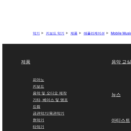
악기
키보드 악기
제품
애플리케이션
Mobile Musi
제품
음악 교
피아노
키보드
음악 및 오디오 제작
뉴스
기타, 베이스 및 앰프
드럼
금관악기/목관악기
아티스트
현악기
타악기