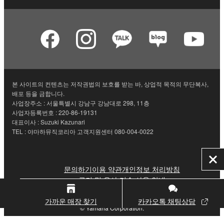
본 사이트의 컨텐츠는 저작권법의 보호를 받는 바, 상업적 목적의 무단복사,
배포 등을 금합니다.
사업장주소 : 서울특별시 강남구 강남대로 298, 11층
사업자등록번호 : 220-86-19131
대표이사 : Suzuki Kazunari
TEL : 야마하뮤직코리아 고객지원센터 080-004-0022
닫
문의하기
이용 약관
개인정보 처리방침
기
쿠키 및 유사 기술 사용 안내
가까운 매장 찾기
카카오톡 채팅상담
© Yamaha Corporation.