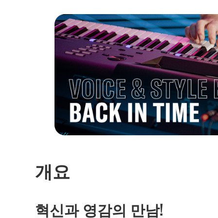
개요
혁신과 영감의 만남!