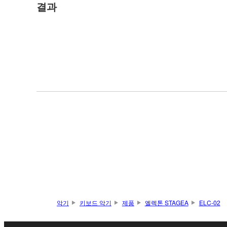
결과
악기
키보드 악기
제품
엘렉톤 STAGEA
ELC-02