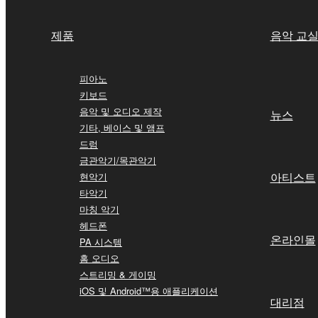
제품
음악 교
피아노
키보드
음악 및 오디오 제작
뉴스
기타, 베이스 및 앰프
드럼
금관악기/목관악기
아티스트
현악기
타악기
마칭 악기
헤드폰
온라인몰
PA 시스템
홈 오디오
스트리밍 & 게이밍
iOS 및 Android™용 애플리케이션
대리점