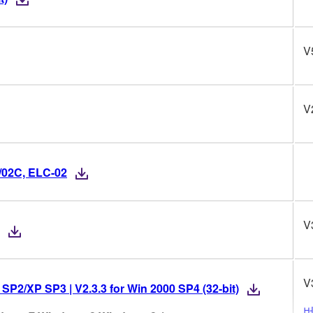
V
V
2/02C, ELC-02
V
V
 SP2/XP SP3 | V2.3.3 for Win 2000 SP4 (32-bit)
버