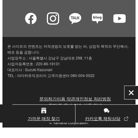
본 사이트의 컨텐츠는 저작권법의 보호를 받는 바, 상업적 목적의 무단복사,
배포 등을 금합니다.
사업장주소 : 서울특별시 강남구 강남대로 298, 11층
사업자등록번호 : 220-86-19131
대표이사 : Suzuki Kazunari
TEL : 야마하뮤직코리아 고객지원센터 080-004-0022
닫
문의하기
이용 약관
개인정보 처리방침
기
쿠키 및 유사 기술 사용 안내
가까운 매장 찾기
카카오톡 채팅상담
© Yamaha Corporation.