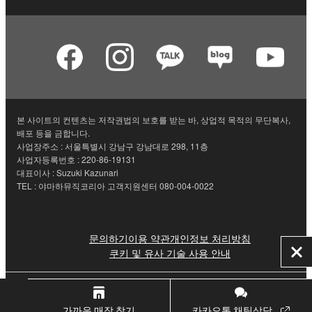
본 사이트의 컨텐츠는 저작권법의 보호를 받는 바, 상업적 목적의 무단복사,
배포 등을 금합니다.
사업장주소 : 서울특별시 강남구 강남대로 298, 11층
사업자등록번호 : 220-86-19131
대표이사 : Suzuki Kazunari
TEL : 야마하뮤직코리아 고객지원센터 080-004-0022
문의하기
이용 약관
개인정보 처리방침
쿠키 및 유사 기술 사용 안내
닫
기
© Yamaha Corporation.
가까운 매장 찾기
카카오톡 채팅상담