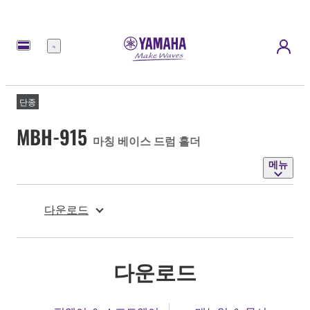
메
뉴
단종
MBH-915
마칭 베이스 드럼 홀더
메뉴
다운로드
다운로드