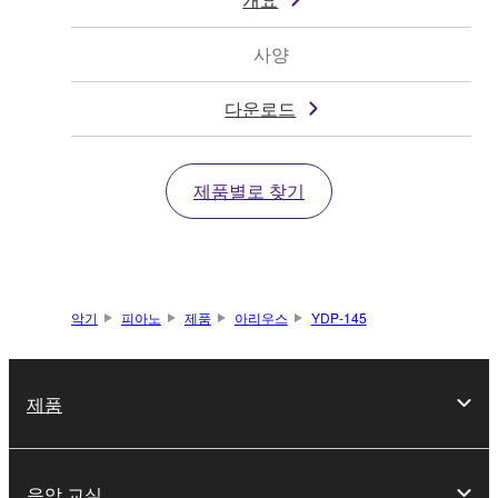
사양
다운로드
제품별로 찾기
악기
피아노
제품
아리우스
YDP-145
제품
음악 교실