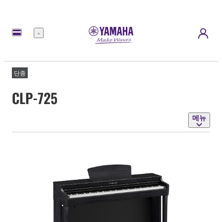
메
뉴
단종
CLP-725
메뉴