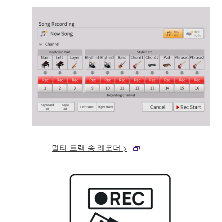
멀티 트랙 송 레코더 >