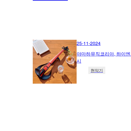
25-11-2024
야마하뮤직코리아, 하이엔드
시
현악기