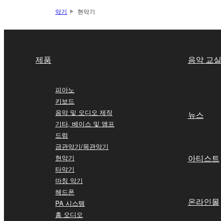
악기
현악기
제품
음악 교
피아노
키보드
음악 및 오디오 제작
뉴스
기타, 베이스 및 앰프
드럼
금관악기/목관악기
아티스트
현악기
타악기
마칭 악기
헤드폰
온라인몰
PA 시스템
홈 오디오