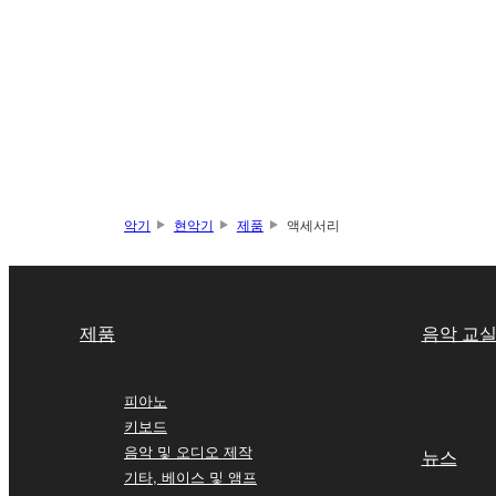
악기
현악기
제품
액세서리
제품
음악 교
피아노
키보드
음악 및 오디오 제작
뉴스
기타, 베이스 및 앰프