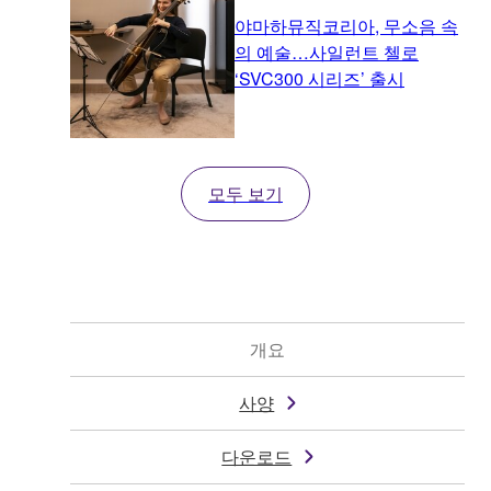
야마하뮤직코리아, 무소음 속
의 예술…사일런트 첼로
‘SVC300 시리즈’ 출시
모두 보기
개요
사양
다운로드