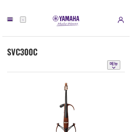
메
뉴
SVC300C
메뉴