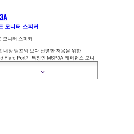
3A
드 모니터 스피커
 모니터 스피커
트 내장 앰프와 보다 선명한 저음을 위한
ted Flare Port가 특징인 MSP3A 레퍼런스 모니
원음에 충실한 사운드를 재현합니다.
다양한 입
컨트롤 및 옵션 지원 브래킷을 갖춘 MSP3A는 소
더
스튜디오, 포스트 프로덕션, 전자 악기 모니터링
자
세
라운드 재생에 가장 적합합니다.
한
정
보
보
기