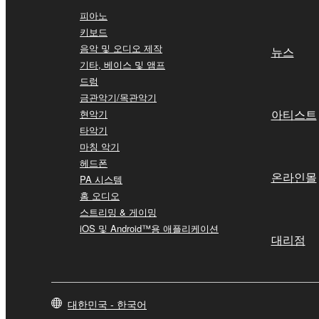
피아노
키보드
음악 및 오디오 제작
뉴스
기타, 베이스 및 앰프
드럼
금관악기/목관악기
아티스트
현악기
타악기
마칭 악기
헤드폰
온라인몰
PA 시스템
홈 오디오
스트리밍 & 게이밍
iOS 및 Android™용 애플리케이션
대리점
대한민국 - 한국어