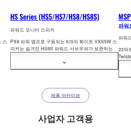
HS Series (HS5/HS7/HS8/HS8S)
MSP
파워
파워드 모니터 스피커
파워드
 스
PX8 파워 앰프로 구동되는 6개의 화이트 VXS5W 스
피커는 숨겨진 HS8S 파워드 서브우퍼가 보완하는
22와
이글루 주변의 특수 절단된 알코브에 설치되었습니
Twis
다. 이렇게 하면 Ice Symphonium에 시각적 초점을
터는 
더
끌
어모아 서라운드 시스템이 효과적으로 사라집니
자
력, 
세
다. Steinberg UR824 오디오 인터페이스는 Yamaha
규모 
한
시스템을 오디오 사운드 스케이프를 호스팅하는 PC
및 서
정
와 대화식 인터페이스를 위한 VST 라이브러리에 연
보
제품 아카이브
보
결합니다.
기
사업자 고객용