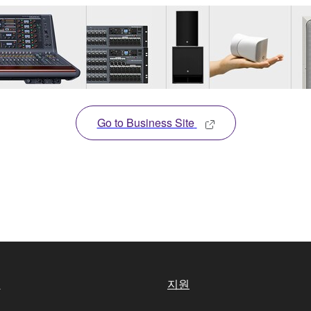
Go to Business Site
실
지원