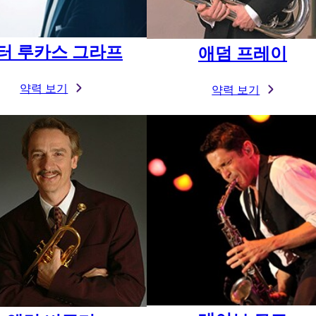
터 루카스 그라프
애덤 프레이
약력 보기
약력 보기