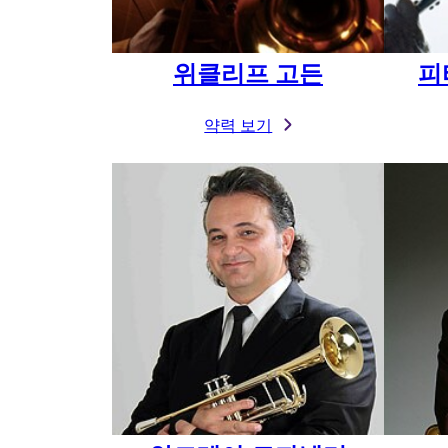
위클리프 고든
피
약력 보기