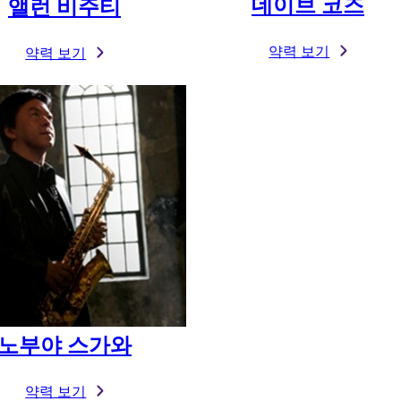
데이브 코즈
앨런 비주티
약력 보기
약력 보기
노부야 스가와
약력 보기