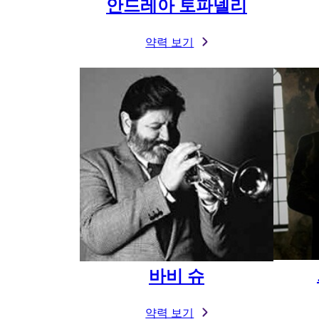
안드레아 토파넬리
약력 보기
바비 슈
약력 보기