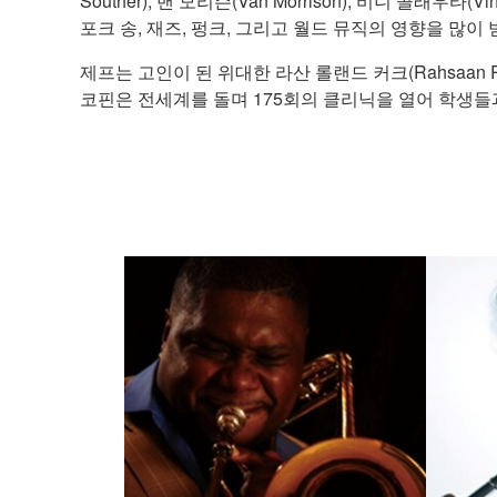
Souther), 밴 모리슨(Van Morrison), 비니 콜래우타(
포크 송, 재즈, 펑크, 그리고 월드 뮤직의 영향을 많이 
제프는 고인이 된 위대한 라산 롤랜드 커크(Rahsaan
코핀은 전세계를 돌며 175회의 클리닉을 열어 학생