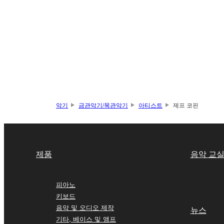
악기
금관악기/목관악기
아티스트
제프 코핀
제품
음악 교
피아노
키보드
음악 및 오디오 제작
뉴스
기타, 베이스 및 앰프