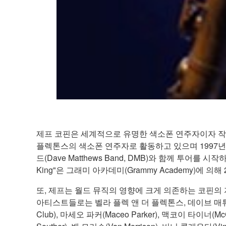
제프 코핀은 세계적으로 유명한 색소폰 연주자이자 작곡
플렉톤스의 색소폰 연주자로 활동하고 있으며 1997년 
드(Dave Matthews Band, DMB)와 함께 투어를 시작
King"은 그래미 아카데미(Grammy Academy)에
또, 제프는 월드 뮤직의 영향에 크게 의존하는 코핀의 
아티스트들로는 벨라 플렉 앤 더 플렉톤스, 데이브 매튜스 밴드, 
Club), 마세오 파커(Maceo Parker), 맥코이 타이너(McCo