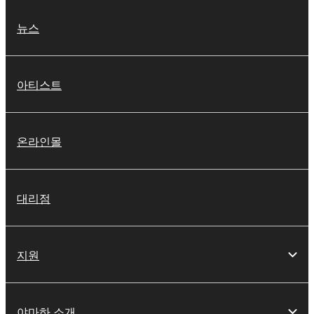
뉴스
아티스트
온라인몰
대리점
지원
야마하 소개