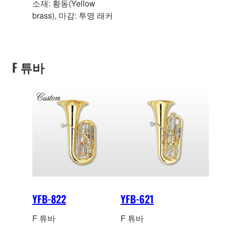
소재: 황동(Yellow
brass), 마감: 투명 래커
F 튜바
YFB-822
YFB-621
F 튜바
F 튜바