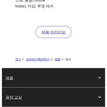
소재: 황동(Yellow
brass), 마감: 투명 래커
제품 아카이브
악기
금관악기/목관악기
제품
튜바
제품
음악 교실