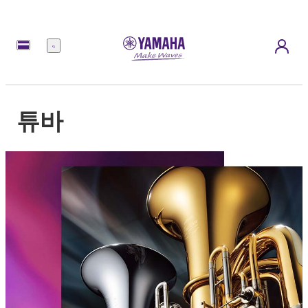
메
뉴
튜바