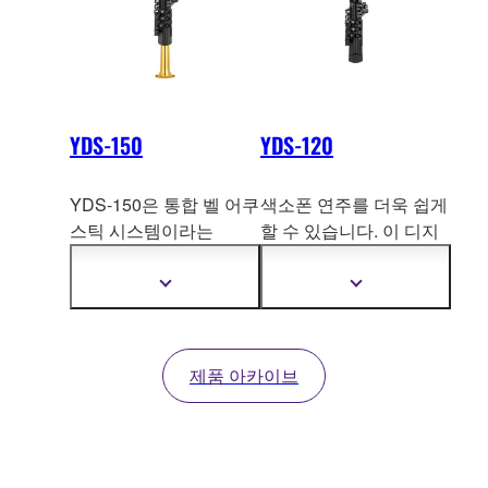
YDS-150
YDS-120
YDS-150은 통합 벨 어쿠
색소폰 연주를 더욱 쉽게
스틱 시스템이라는
할 수 있습니다. 이 디지
YAMAHA의 새로운 특허
털 색소폰은 어쿠스틱 악
를 기반으로 색소폰의 표
기와 동일한 음색을 가지
더
더
현력은 그대로 유지하면
고 있
으며, 깊은 저음 및
자
자
세
세
서도 어쿠
스틱 색소폰보
섬세한 고음을 제공합니
한
한
다 쉽고 편한 연주가 가
다. 또, 장소와 시간에 제
정
정
제품 아카이브
능하며, 무엇보다도 외부
한없이 연주를 즐길 수
보
보
보
보
로 퍼져나가는 음량을 자
있습니다.
기
기
유자재로 조절할 수 있는
것이 특징입니다.