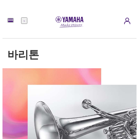
메
뉴
바리톤