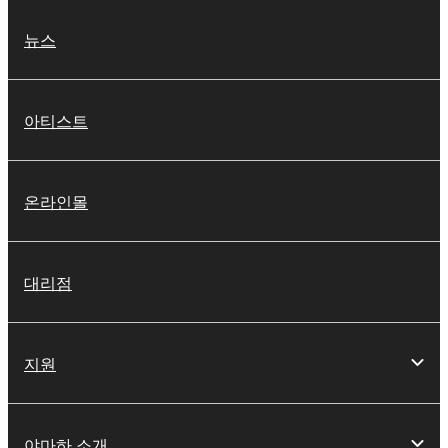
뉴스
아티스트
온라인몰
대리점
지원
야마하 소개