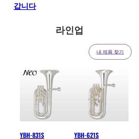
갑니다
라인업
내 제품 찾기
YBH-831S
YBH-621S