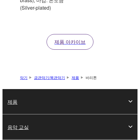
brass), 마감: 은도금
(Silver-plated)
제품 아카이브
악기
금관악기/목관악기
제품
바리톤
제품
음악 교실