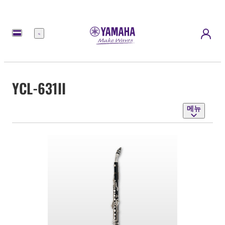
메
뉴
YCL-631II
메뉴