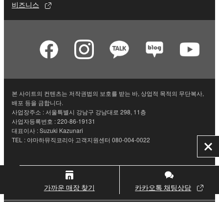
비즈니스
본 사이트의 컨텐츠는 저작권법의 보호를 받는 바, 상업적 목적의 무단복사,
배포 등을 금합니다.
사업장주소 : 서울특별시 강남구 강남대로 298, 11층
사업자등록번호 : 220-86-19131
대표이사 : Suzuki Kazunari
TEL : 야마하뮤직코리아 고객지원센터 080-004-0022
닫
기
문의하기
이용 약관
개인정보 처리방침
가까운 매장 찾기
카카오톡 채팅상담
쿠키 및 유사 기술 사용 안내
© Yamaha Corporation.