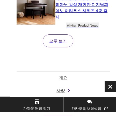
피아노 감성 재현한 디지털피
아노 아리우스 시리즈 4종 출
시
피아노
Product News
모두 보기
개요
닫
사양
기
다운로드
가까운 매장 찾기
카카오톡 채팅상담