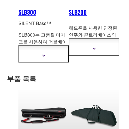
SLB300
SLB200
SILENT Bass™
헤드폰을 사용한 안정된
SLB300는 고품질 마이
연주와 콘트
라베이스의
크를 사용하여 더블베이
자연스러운 연주감을 추
스의 바디 공명을 녹음한
구
더
스튜디오급 사운드를
자
더
세
SRT POWERED 시스템
자
한
세
으로 시뮬레이션하
는 동
정
한
부품 목록
시에 정숙성과 휴대성을
보
정
보
강조한 반고체 구조를 유
보
기
보
지하여 자연스러운 사운
기
드와 공명을 구현한 새로
운 타입의 일렉트릭 업라
이트 베이스입니다