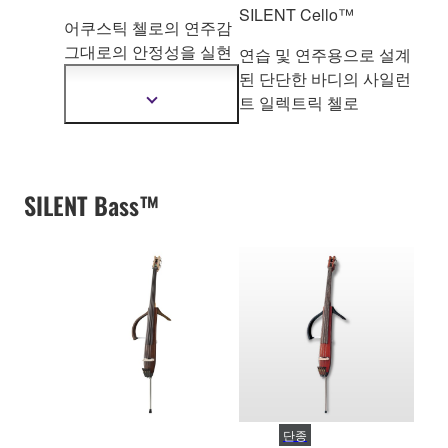
SILENT Cello™
어쿠스틱 첼로의 연주감
그대로의 안정성을
실현
연습 및 연주용으로 설계
하였습니다.사일런트 첼
된 단단한 바디의 사일런
로의 스탠다드 모델
트 일렉트릭 첼로
더
자
세
한
정
보
SILENT Bass™
보
기
단종