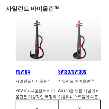
사일런트 바이올린™
YSV104
SV130/SV130S
사일런트 바이올린™
사일런트 바이올린™
YSV104 사일런트 바이
SV130은 모든 레벨의 바
올린은 이상적인 특징의
이올리니스트들이 다른
조합과 바이올린 연주자
사람들
을 방해하지 않고
를 위한 연주
력을 제공하
언제 어디서나 연습할 수
더
더