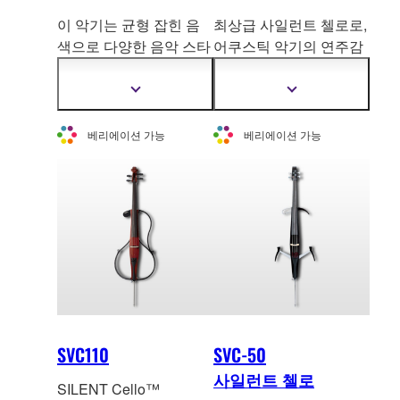
이 악기는 균형 잡힌 음
최상급 사일런트 첼로로,
색으로 다양한 음악 스타
어쿠스틱 악기의 연주감
일에 잘 어울리며, 휴대
과 음색을 충실
히 재현하
도 간편합니
다. 이 첼로
면서도 SILENT Cello™
더
더
는 홈 레코딩부터 무대까
의 정숙성을 유지합니다.
자
자
세
세
지 어떤 상황에서도 뛰어
베리에이션 가능
베리에이션 가능
한
한
난 표현력을 발휘합니다.
정
정
보
보
보
보
기
기
SVC110
SVC-50
사일런트 첼로
SILENT Cello™