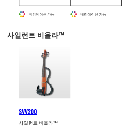
는 정제된 연습 악기로서
있도록 합니다.
자
자
세
세
의 본래의 사일런트 바이
베리에이션 가능
베리에이션 가능
한
한
올린 콘셉트로 회귀합니
정
정
다.
보
보
사일런트 비올라™
보
보
기
기
SVV200
사일런트 비올라™