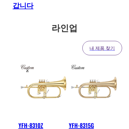
갑니다
라인업
내 제품 찾기
YFH-8310Z
YFH-8315G