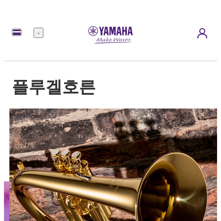
메
뉴
플루겔호른