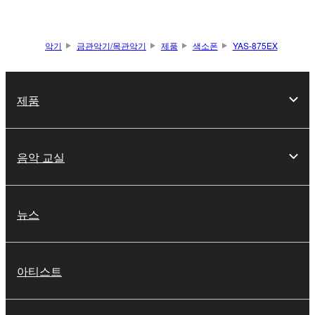
악기
금관악기/목관악기
제품
색소폰
YAS-875EX
제품
음악 교실
뉴스
아티스트