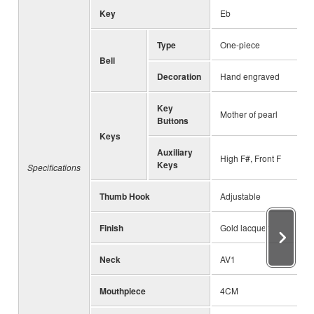
Key
Eb
Type
One-piece
Bell
Decoration
Hand engraved
Key
Mother of pearl
Buttons
Keys
Auxiliary
High F#, Front F
Keys
Specifications
Thumb Hook
Adjustable
Finish
Gold lacquer
Neck
AV1
Mouthpiece
4CM