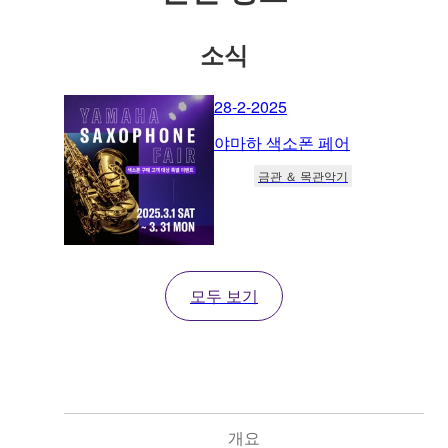
소식
28-2-2025
야마하 색소폰 페어
금관 ＆ 목관악기
모두 보기
개요