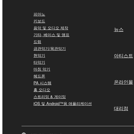
피아노
키보드
음악 및 오디오 제작
뉴스
기타, 베이스 및 앰프
드럼
금관악기/목관악기
아티스트
현악기
타악기
마칭 악기
헤드폰
온라인몰
PA 시스템
홈 오디오
스트리밍 & 게이밍
iOS 및 Android™용 애플리케이션
대리점