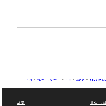
악기
금관악기/목관악기
제품
트롬본
YSL-610/63
제품
음악 교