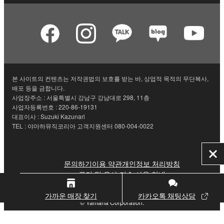
본 사이트의 컨텐츠는 저작권법의 보호를 받는 바, 상업적 목적의 무단복사,
배포 등을 금합니다.
사업장주소 : 서울특별시 강남구 강남대로 298, 11층
사업자등록번호 : 220-86-19131
대표이사 : Suzuki Kazunari
TEL : 야마하뮤직코리아 고객지원센터 080-004-0022
닫
문의하기
이용 약관
개인정보 처리방침
기
쿠키 및 유사 기술 사용 안내
가까운 매장 찾기
카카오톡 채팅상담
© Yamaha Corporation.