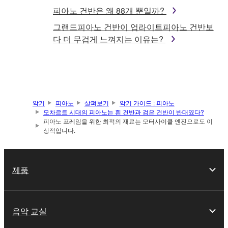
피아노 건반은 왜 88개 뿐일까?
그랜드피아노 건반이 업라이트피아노 건반보
다 더 무겁게 느껴지는 이유는?
악기
피아노
살펴보기
악기 가이드 : 피아노
모차르트 시대의 피아노는 흰 건반과 검은 건반이 반대였다?
피아노 프레임을 위한 최적의 재료는 모터사이클 엔진으로도 이
상적입니다.
제품
음악 교실